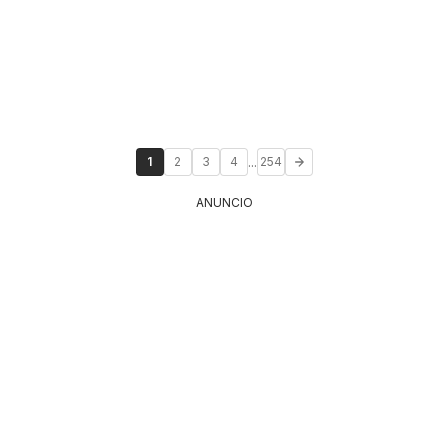
...
1
2
3
4
254
ANUNCIO