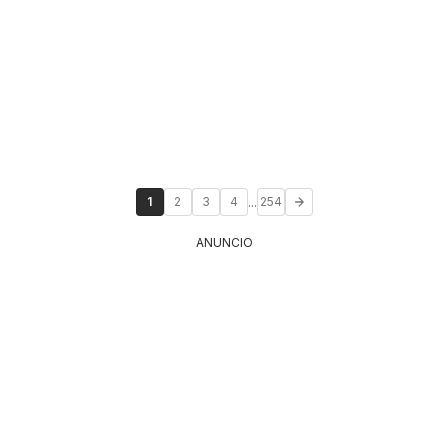
...
1
2
3
4
254
ANUNCIO