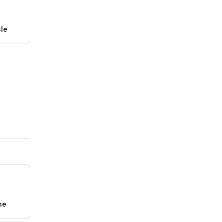
le
ne