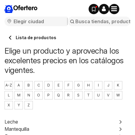
Ofertero
Lista de productos
Elige un producto y aprovecha los
excelentes precios en los catálogos
vigentes.
A-Z
A
B
C
D
E
F
G
H
I
J
K
L
M
N
O
P
Q
R
S
T
U
V
W
X
Y
Z
Leche
Mantequilla