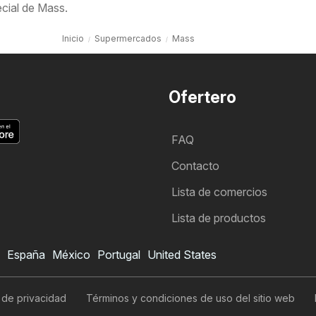
cial de Mass.
Inicio
Supermercados
Mass
Ofertero
FAQ
Contacto
Lista de comercios
Lista de productos
España
México
Portugal
United States
Folleto de Mass
Quiero suscribirme al folleto
a de privacidad
Términos y condiciones de uso del sitio web