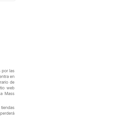
 por las
entra en
rario de
itio web
a a Mass
 tiendas
 perderá