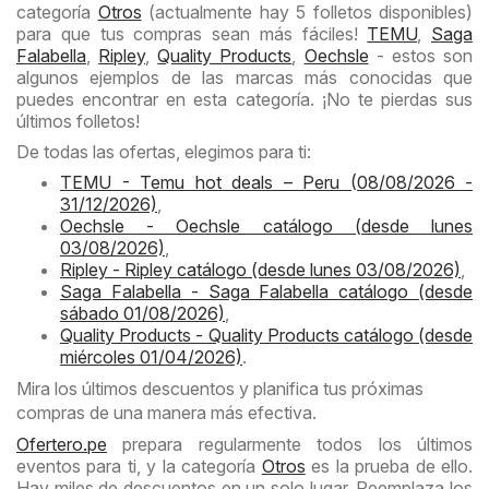
categoría
Otros
(actualmente hay 5 folletos disponibles)
para que tus compras sean más fáciles!
TEMU
,
Saga
Falabella
,
Ripley
,
Quality Products
,
Oechsle
- estos son
algunos ejemplos de las marcas más conocidas que
puedes encontrar en esta categoría. ¡No te pierdas sus
últimos folletos!
De todas las ofertas, elegimos para ti:
TEMU - Temu hot deals – Peru (08/08/2026 -
31/12/2026)
,
Oechsle - Oechsle catálogo (desde lunes
03/08/2026)
,
Ripley - Ripley catálogo (desde lunes 03/08/2026)
,
Saga Falabella - Saga Falabella catálogo (desde
sábado 01/08/2026)
,
Quality Products - Quality Products catálogo (desde
miércoles 01/04/2026)
.
Mira los últimos descuentos y planifica tus próximas
compras de una manera más efectiva.
Ofertero.pe
prepara regularmente todos los últimos
eventos para ti, y la categoría
Otros
es la prueba de ello.
Hay miles de descuentos en un solo lugar. Reemplaza los