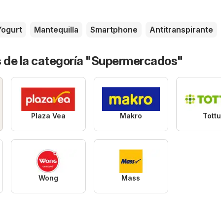
Yogurt
Mantequilla
Smartphone
Antitranspirante
s de la categoría "Supermercados"
Plaza Vea
Makro
Tott
Wong
Mass