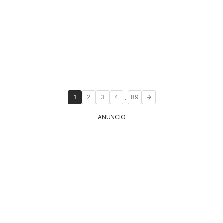
...
1
2
3
4
89
ANUNCIO