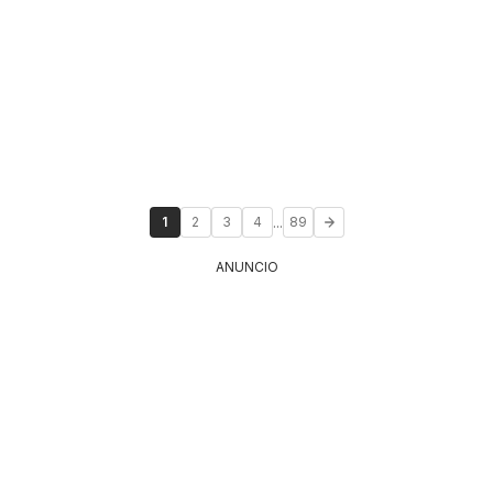
...
1
2
3
4
89
ANUNCIO