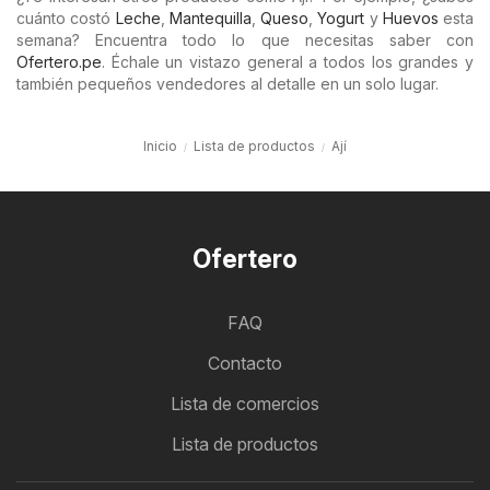
cuánto costó
Leche
,
Mantequilla
,
Queso
,
Yogurt
y
Huevos
esta
semana? Encuentra todo lo que necesitas saber con
Ofertero.pe
. Échale un vistazo general a todos los grandes y
también pequeños vendedores al detalle en un solo lugar.
Inicio
Lista de productos
Ají
Ofertero
FAQ
Contacto
Lista de comercios
Lista de productos