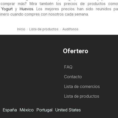
as comprar más? Mira también los precios de productos co
,
Yogurt
y
Huevos
. Los mejores precios han sido reunidos pa
 dinero cuando compres con nosotros cada semana.
Inicio
Lista de productos
Audífonos
Ofertero
FAQ
Contacto
Lista de comercios
Lista de productos
España
México
Portugal
United States