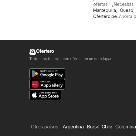
ofertas! ¿Necesit
Mantequilla
,
Queso
Ofertero.pe
. Ahorra
Ofertero
Todos los folletos con ofertas en un solo lugar
Otros países:
Argentina
Brasil
Chile
Colombia