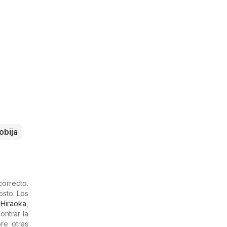
obija
orrecto.
osto. Los
,
Hiraoka
,
ntrar la
re otras