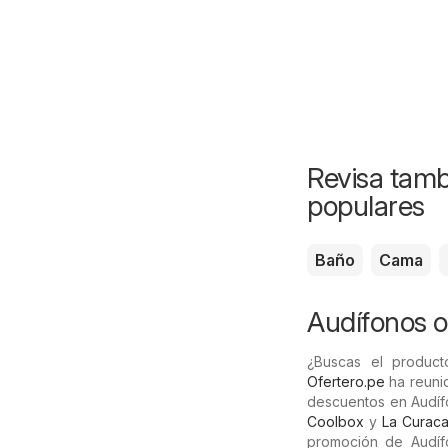
Revisa tamb
populares
Baño
Cama
Audífonos of
¿Buscas el product
Ofertero.pe
ha reunid
descuentos en Audíf
Coolbox
y
La Curac
promoción de Audífo