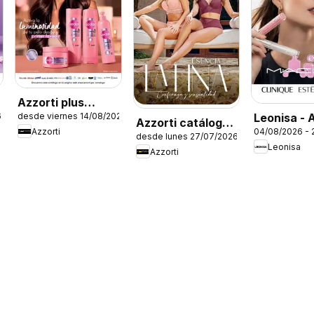
Azzorti plus
Leonisa - 
6
desde viernes 14/08/2026
catálogo -
Azzorti catálogo -
Azzorti
04/08/2026 - 
Leonisa II
Campaña 13
desde lunes 27/07/2026
Campaña 12
Leonisa
Azzorti