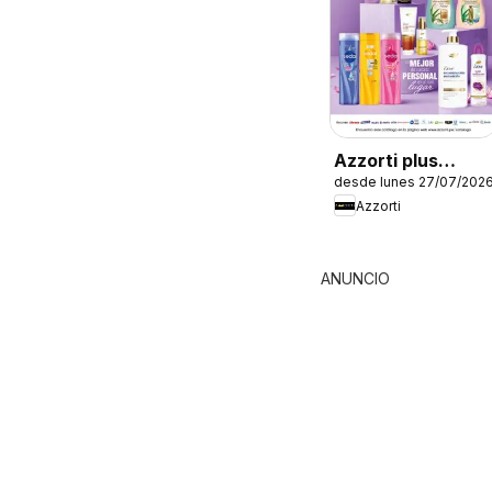
Azzorti plus
desde lunes 27/07/202
catálogo -
Azzorti
Campaña 12
ANUNCIO