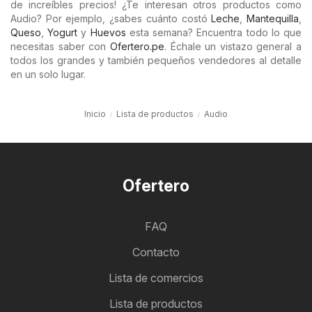
de increíbles precios! ¿Te interesan otros productos como
Audio? Por ejemplo, ¿sabes cuánto costó
Leche
,
Mantequilla
,
Queso
,
Yogurt
y
Huevos
esta semana? Encuentra todo lo que
necesitas saber con
Ofertero.pe
. Échale un vistazo general a
todos los grandes y también pequeños vendedores al detalle
en un solo lugar.
Inicio
Lista de productos
Audio
Ofertero
FAQ
Contacto
Lista de comercios
Lista de productos