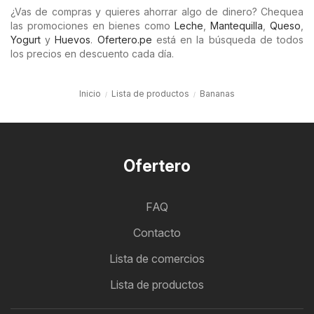
¿Vas de compras y quieres ahorrar algo de dinero? Chequea
las promociones en bienes como
Leche
,
Mantequilla
,
Queso
,
Yogurt
y
Huevos
.
Ofertero.pe
está en la búsqueda de todos
los precios en descuento cada día.
Inicio
Lista de productos
Bananas
Ofertero
FAQ
Contacto
Lista de comercios
Lista de productos