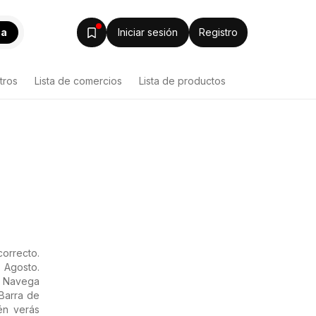
ca
Iniciar sesión
Registro
tros
Lista de comercios
Lista de productos
orrecto.
 Agosto.
. Navega
 Barra de
ién verás