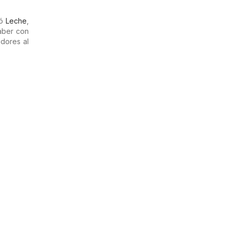
tó
Leche
,
aber con
dores al