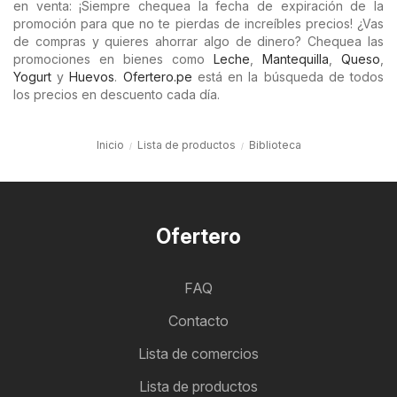
en venta: ¡Siempre chequea la fecha de expiración de la
promoción para que no te pierdas de increíbles precios! ¿Vas
de compras y quieres ahorrar algo de dinero? Chequea las
promociones en bienes como
Leche
,
Mantequilla
,
Queso
,
Yogurt
y
Huevos
.
Ofertero.pe
está en la búsqueda de todos
los precios en descuento cada día.
Inicio
Lista de productos
Biblioteca
Ofertero
FAQ
Contacto
Lista de comercios
Lista de productos