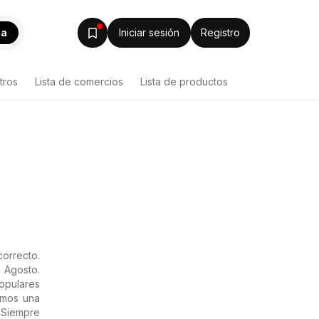
ca
Iniciar sesión
Registro
tros
Lista de comercios
Lista de productos
correcto.
 Agosto.
opulares
emos una
¡Siempre