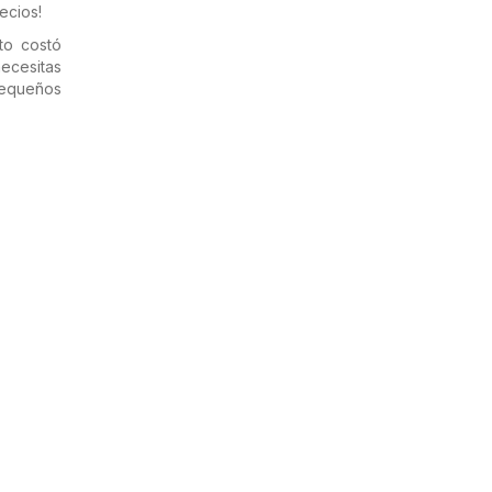
ecios!
to costó
ecesitas
pequeños