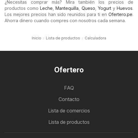
¿Necesitas comprar más? Mira también los precios de
productos como
Leche
,
Mantequilla
,
Queso
,
Yogurt
y
Huevos
.
Los mejores precios han sido reunidos para ti en
Ofertero.pe
.
Ahorra dinero cuando compres con nosotros cada semana.
Inicio
Lista de productos
Calculadora
Ofertero
FAQ
Contacto
Lista de comercios
Lista de productos