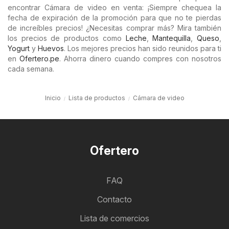
encontrar Cámara de video en venta: ¡Siempre chequea la
fecha de expiración de la promoción para que no te pierdas
de increíbles precios! ¿Necesitas comprar más? Mira también
los precios de productos como
Leche
,
Mantequilla
,
Queso
,
Yogurt
y
Huevos
. Los mejores precios han sido reunidos para ti
en
Ofertero.pe
. Ahorra dinero cuando compres con nosotros
cada semana.
Inicio
Lista de productos
Cámara de video
Ofertero
FAQ
Contacto
Lista de comercios