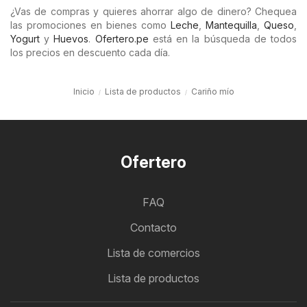
¿Vas de compras y quieres ahorrar algo de dinero? Chequea
las promociones en bienes como
Leche
,
Mantequilla
,
Queso
,
Yogurt
y
Huevos
.
Ofertero.pe
está en la búsqueda de todos
los precios en descuento cada día.
Inicio
Lista de productos
Cariño mío
Ofertero
FAQ
Contacto
Lista de comercios
Lista de productos