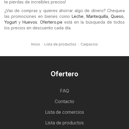
te pierdas de increíbles precios!
¿Vas de compras y quieres ahorrar algo de dinero? Chequea
las promociones en bienes como
Leche
,
Mantequilla
,
Queso
,
Yogurt
y
Huevos
.
Ofertero.pe
está en la búsqueda de todos
los precios en descuento cada día.
Inicio
Lista de productos
Carpaccio
Ofertero
FAQ
Contacto
Lista de comercios
Lista de productos