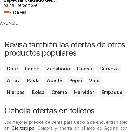
Especial Cuidado del
03/08 - 16/08/2026
Cabello
Plaza Vea
ANUNCIO
Revisa también las ofertas de otros
productos populares
Café
Leche
Zanahoria
Queso
Cerveza
Arroz
Pasta
Aceite
Pepsi
Vino
Hierbas
Bolsa
Crema
Hervidor
Empaque
Cebolla ofertas en folletos
Los mejores precios de venta para Cebolla se encuentran solo
en
Ofertero.pe
. Compra y ahorra en el mes de Agosto con