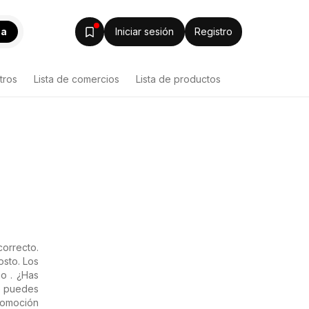
ca
Iniciar sesión
Registro
tros
Lista de comercios
Lista de productos
correcto.
osto. Los
o . ¿Has
e puedes
promoción