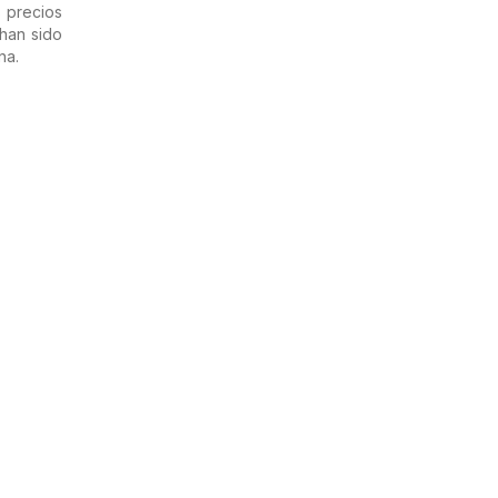
s precios
 han sido
na.