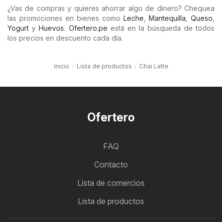
¿Vas de compras y quieres ahorrar algo de dinero? Chequea
las promociones en bienes como
Leche
,
Mantequilla
,
Queso
,
Yogurt
y
Huevos
.
Ofertero.pe
está en la búsqueda de todos
los precios en descuento cada día.
Inicio
Lista de productos
Chai Latte
Ofertero
FAQ
Contacto
Lista de comercios
Lista de productos