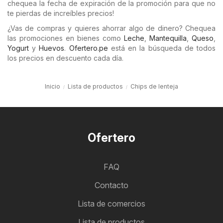
chequea la fecha de expiración de la promoción para que no
te pierdas de increíbles precios!
¿Vas de compras y quieres ahorrar algo de dinero? Chequea
las promociones en bienes como
Leche
,
Mantequilla
,
Queso
,
Yogurt
y
Huevos
.
Ofertero.pe
está en la búsqueda de todos
los precios en descuento cada día.
Inicio
Lista de productos
Chips de lenteja
Ofertero
FAQ
Contacto
Lista de comercios
Lista de productos