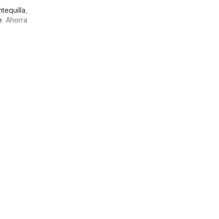
tequilla
,
e
. Ahorra