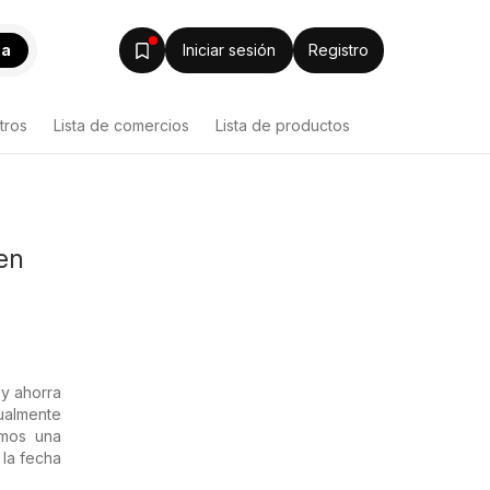
ca
Iniciar sesión
Registro
tros
Lista de comercios
Lista de productos
en
y ahorra
ualmente
emos una
 la fecha