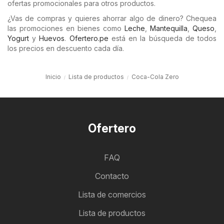
ofertas promocionales para otros productos.
¿Vas de compras y quieres ahorrar algo de dinero? Chequea
las promociones en bienes como
Leche
,
Mantequilla
,
Queso
,
Yogurt
y
Huevos
.
Ofertero.pe
está en la búsqueda de todos
los precios en descuento cada día.
Inicio
Lista de productos
Coca-Cola Zero
Ofertero
FAQ
Contacto
Lista de comercios
Lista de productos