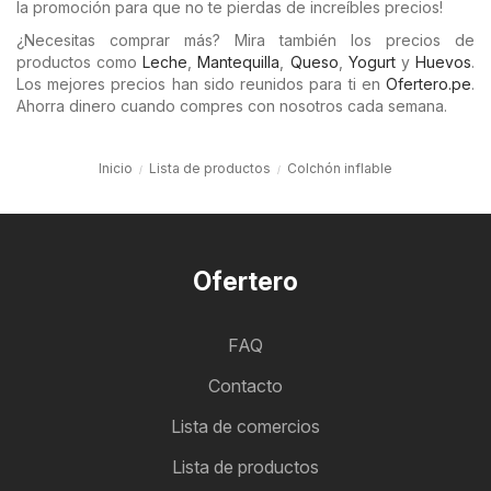
la promoción para que no te pierdas de increíbles precios!
¿Necesitas comprar más? Mira también los precios de
productos como
Leche
,
Mantequilla
,
Queso
,
Yogurt
y
Huevos
.
Los mejores precios han sido reunidos para ti en
Ofertero.pe
.
Ahorra dinero cuando compres con nosotros cada semana.
Inicio
Lista de productos
Colchón inflable
Ofertero
FAQ
Contacto
Lista de comercios
Lista de productos