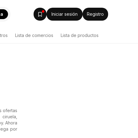
ca
Iniciar sesión
Registro
tros
Lista de comercios
Lista de productos
 ofertas
ciruela,
oy. Ahora
vega por