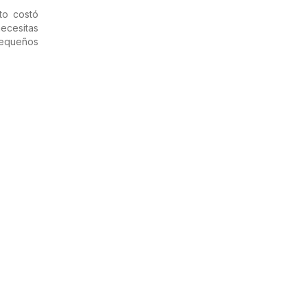
to costó
ecesitas
pequeños