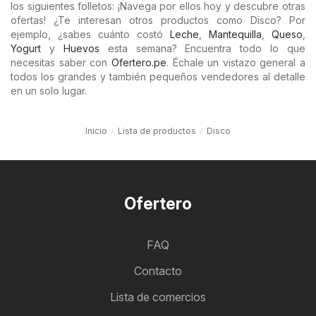
los siguientes folletos: ¡Navega por ellos hoy y descubre otras
ofertas! ¿Te interesan otros productos como Disco? Por
ejemplo, ¿sabes cuánto costó
Leche
,
Mantequilla
,
Queso
,
Yogurt
y
Huevos
esta semana? Encuentra todo lo que
necesitas saber con
Ofertero.pe
. Échale un vistazo general a
todos los grandes y también pequeños vendedores al detalle
en un solo lugar.
Inicio
Lista de productos
Disco
Ofertero
FAQ
Contacto
Lista de comercios