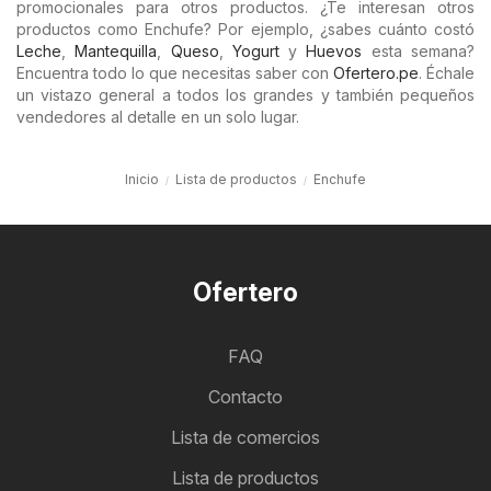
promocionales para otros productos. ¿Te interesan otros
productos como Enchufe? Por ejemplo, ¿sabes cuánto costó
Leche
,
Mantequilla
,
Queso
,
Yogurt
y
Huevos
esta semana?
Encuentra todo lo que necesitas saber con
Ofertero.pe
. Échale
un vistazo general a todos los grandes y también pequeños
vendedores al detalle en un solo lugar.
Inicio
Lista de productos
Enchufe
Ofertero
FAQ
Contacto
Lista de comercios
Lista de productos