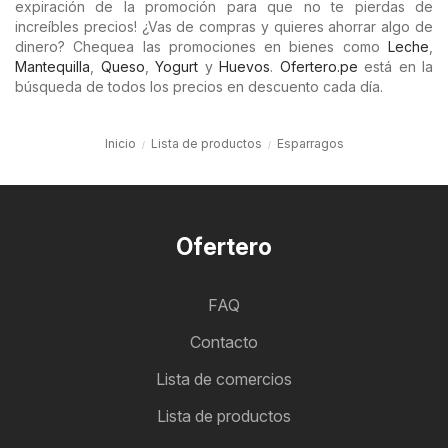
expiración de la promoción para que no te pierdas de
increíbles precios! ¿Vas de compras y quieres ahorrar algo de
dinero? Chequea las promociones en bienes como
Leche
,
Mantequilla
,
Queso
,
Yogurt
y
Huevos
.
Ofertero.pe
está en la
búsqueda de todos los precios en descuento cada día.
Inicio
Lista de productos
Esparragos
Ofertero
FAQ
Contacto
Lista de comercios
Lista de productos