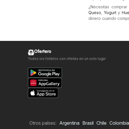
¿Necesitas comprar
Queso
,
Yogurt
y
Hue
dinero cuando compr
Ofertero
Todos los folletos con ofertas en un solo lugar
Otros países:
Argentina
Brasil
Chile
Colombia