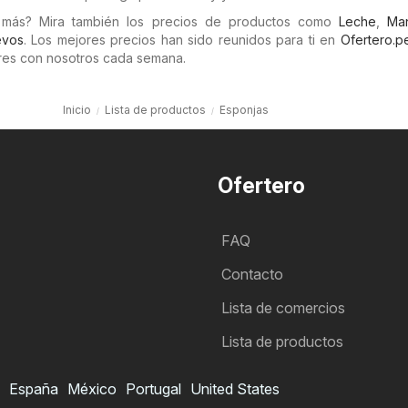
 más? Mira también los precios de productos como
Leche
,
Man
vos
. Los mejores precios han sido reunidos para ti en
Ofertero.p
es con nosotros cada semana.
Inicio
Lista de productos
Esponjas
Ofertero
FAQ
Contacto
Lista de comercios
Lista de productos
España
México
Portugal
United States