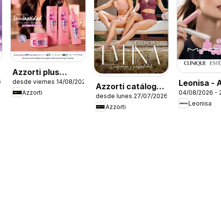
Azzorti plus
Leonisa - 
6
desde viernes 14/08/2026
catálogo -
Azzorti catálogo -
Azzorti
04/08/2026 - 
Leonisa II
Campaña 13
desde lunes 27/07/2026
Campaña 12
Leonisa
Azzorti