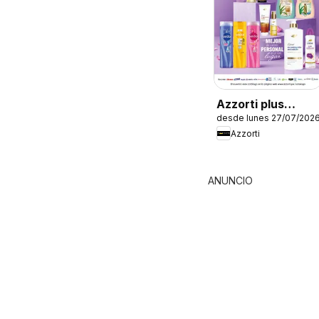
Azzorti plus
desde lunes 27/07/202
catálogo -
Azzorti
Campaña 12
ANUNCIO