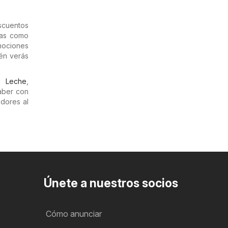
scuentos
das como
omociones
ién verás
tó
Leche
,
aber con
dores al
Únete a nuestros socios
Cómo anunciar