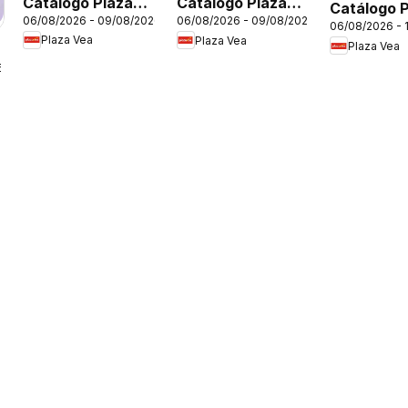
Catálogo Plaza
Catálogo Plaza
Catálogo 
06/08/2026 - 09/08/2026
06/08/2026 - 09/08/2026
Vea - AVISO DÍA
Vea - AVISO
06/08/2026 - 
Vea - AVI
Plaza Vea
Plaza Vea
DE LA CERVEZA
TIENDAS
Plaza Vea
BOMBA FD
SELECCIONADAS
6
1