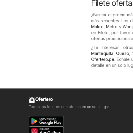
Filete oferta
¿Buscar el precio má
más recientes. Los 
Makro
,
Metro
y
Won
en Filete, por favor
ofertas promocionale
¿Te interesan otr
Mantequilla
,
Queso
,
Ofertero.pe
. Échale
detalle en un solo lug
Ofertero
Todos los folletos con ofertas en un solo lugar