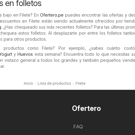
s en folletos
s bajo en Filete? En
Ofertero.pe
puedes encontrar las ofertas y de
descuentos en Filete están siendo actualmente ofrecidos por tien
g
. ¿Has chequeado sus más recientes folletos? Para las últimas pr
 chequea estos folletos: Al desplazarte por entre los folletos tamb
s para otros productos.
os productos como Filete? Por ejemplo, ¿sabes cuánto cos
Yogurt
y
Huevos
esta semana? Encuentra todo lo que necesitas s
 un vistazo general a todos los grandes y también pequeños vende
ar.
Inicio
Lista de productos
Filete
Ofertero
FAQ