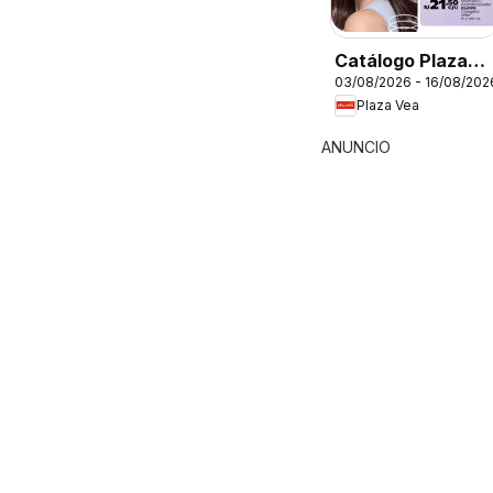
Catálogo Plaza
03/08/2026 - 16/08/202
Vea - Especial
Plaza Vea
Cuidado del
Cabello
ANUNCIO