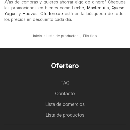
¿Vas de compras y quieres ahorrar algo de dinero? Chequea
las promociones en bienes como
Leche
,
Mantequilla
,
Queso
,
Yogurt
y
Huevos
.
Ofertero.pe
está en la búsqueda de todos
los precios en descuento cada día.
Inicio
Lista de productos
Flip flop
Ofertero
FAQ
Contacto
Lista de comercios
Lista de productos