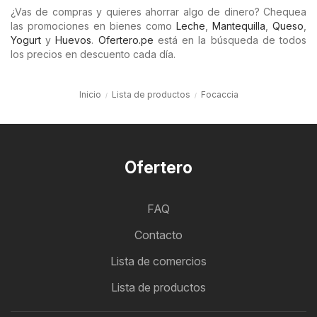
¿Vas de compras y quieres ahorrar algo de dinero? Chequea
las promociones en bienes como
Leche
,
Mantequilla
,
Queso
,
Yogurt
y
Huevos
.
Ofertero.pe
está en la búsqueda de todos
los precios en descuento cada día.
Inicio
Lista de productos
Focaccia
Ofertero
FAQ
Contacto
Lista de comercios
Lista de productos