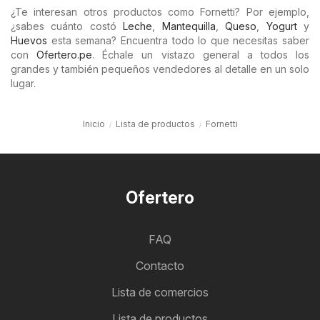
¿Te interesan otros productos como Fornetti? Por ejemplo,
¿sabes cuánto costó
Leche
,
Mantequilla
,
Queso
,
Yogurt
y
Huevos
esta semana? Encuentra todo lo que necesitas saber
con
Ofertero.pe
. Échale un vistazo general a todos los
grandes y también pequeños vendedores al detalle en un solo
lugar.
Inicio
Lista de productos
Fornetti
Ofertero
FAQ
Contacto
Lista de comercios
Lista de productos