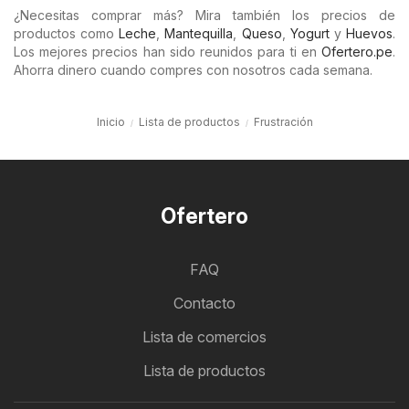
¿Necesitas comprar más? Mira también los precios de
productos como
Leche
,
Mantequilla
,
Queso
,
Yogurt
y
Huevos
.
Los mejores precios han sido reunidos para ti en
Ofertero.pe
.
Ahorra dinero cuando compres con nosotros cada semana.
Inicio
Lista de productos
Frustración
Ofertero
FAQ
Contacto
Lista de comercios
Lista de productos