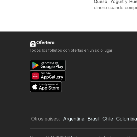
Queso
,
Yogurt
y
Hue
dinero cuando compr
Ofertero
Todos los folletos con ofertas en un solo lugar
Otros países:
Argentina
Brasil
Chile
Colombia