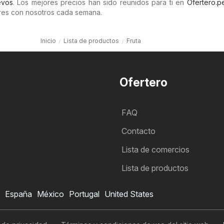
vos
. Los mejores precios han sido reunidos para ti en
Ofertero.p
es con nosotros cada semana.
Inicio
Lista de productos
Fruta
Ofertero
FAQ
Contacto
Lista de comercios
Lista de productos
España
México
Portugal
United States