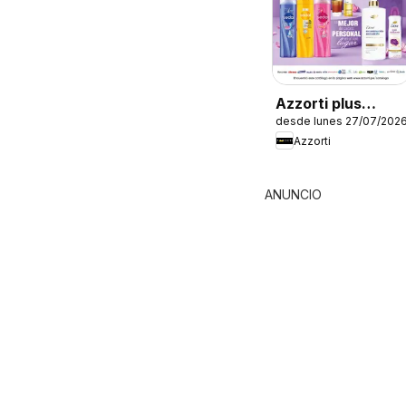
Azzorti plus
desde lunes 27/07/202
catálogo -
Azzorti
Campaña 12
ANUNCIO