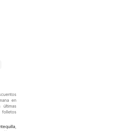
scuentos
emana en
 últimas
 folletos
tequilla
,