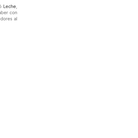
tó
Leche
,
aber con
dores al