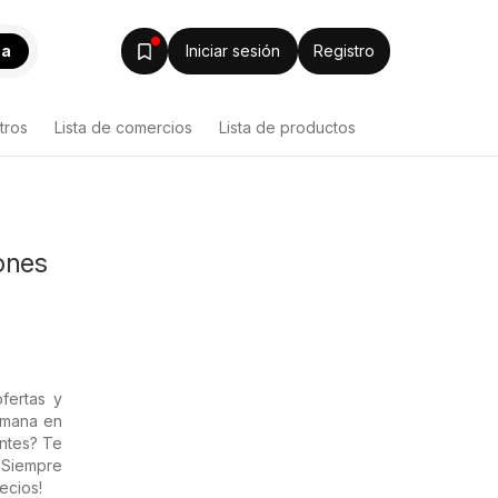
ca
Iniciar sesión
Registro
tros
Lista de comercios
Lista de productos
ones
fertas y
semana en
entes? Te
 ¡Siempre
ecios!