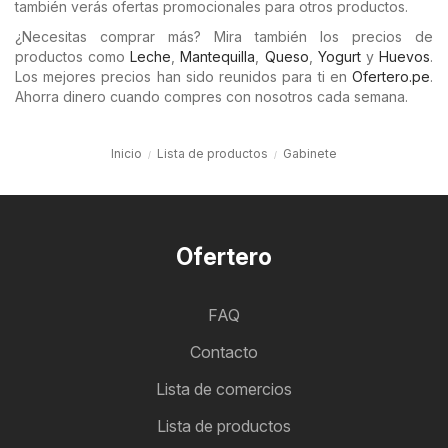
también verás ofertas promocionales para otros productos.
¿Necesitas comprar más? Mira también los precios de
productos como
Leche
,
Mantequilla
,
Queso
,
Yogurt
y
Huevos
.
Los mejores precios han sido reunidos para ti en
Ofertero.pe
.
Ahorra dinero cuando compres con nosotros cada semana.
Inicio
Lista de productos
Gabinete
Ofertero
FAQ
Contacto
Lista de comercios
Lista de productos