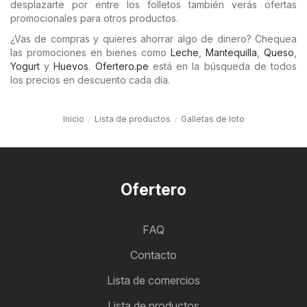
desplazarte por entre los folletos también verás ofertas
promocionales para otros productos.
¿Vas de compras y quieres ahorrar algo de dinero? Chequea
las promociones en bienes como
Leche
,
Mantequilla
,
Queso
,
Yogurt
y
Huevos
.
Ofertero.pe
está en la búsqueda de todos
los precios en descuento cada día.
Inicio
Lista de productos
Galletas de loto
Ofertero
FAQ
Contacto
Lista de comercios
Lista de productos