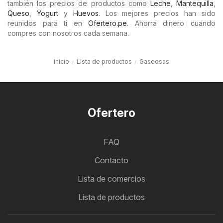
también los precios de productos como
Leche
,
Mantequilla
,
Queso
,
Yogurt
y
Huevos
. Los mejores precios han sido
reunidos para ti en
Ofertero.pe
. Ahorra dinero cuando
compres con nosotros cada semana.
Inicio
Lista de productos
Gaseosas
Ofertero
FAQ
Contacto
Lista de comercios
Lista de productos