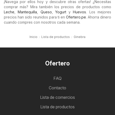
¡Navega por ellos hoy y descubre otras ofertas! ¿Necesitas
comprar más? Mira también los precios de productos como
Leche
,
Mantequilla
,
Queso
,
Yogurt
y
Huevos
. Los mejores
precios han sido reunidos para ti en
Ofertero.pe
. Ahorra dinero
cuando compres con nosotros cada semana.
Inicio
Lista de productos
Ginebra
Ofertero
FAQ
Contacto
Lista de comercios
Lista de productos