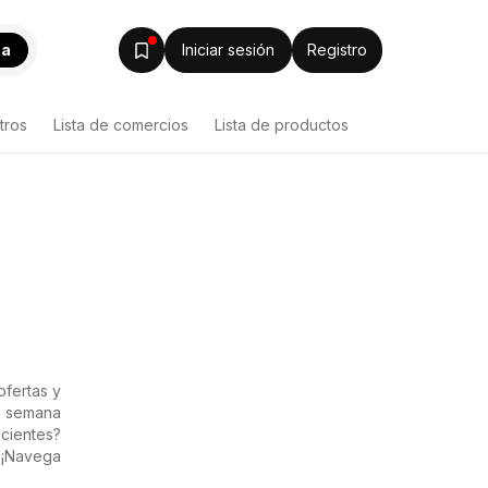
ca
Iniciar sesión
Registro
tros
Lista de comercios
Lista de productos
fertas y
a semana
ecientes?
 ¡Navega