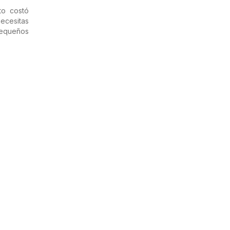
to costó
ecesitas
pequeños