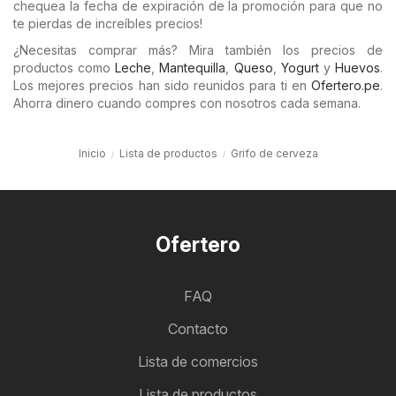
chequea la fecha de expiración de la promoción para que no
te pierdas de increíbles precios!
¿Necesitas comprar más? Mira también los precios de
productos como
Leche
,
Mantequilla
,
Queso
,
Yogurt
y
Huevos
.
Los mejores precios han sido reunidos para ti en
Ofertero.pe
.
Ahorra dinero cuando compres con nosotros cada semana.
Inicio
Lista de productos
Grifo de cerveza
Ofertero
FAQ
Contacto
Lista de comercios
Lista de productos