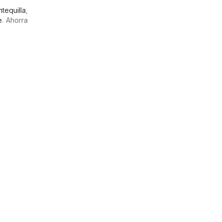
tequilla
,
e
. Ahorra