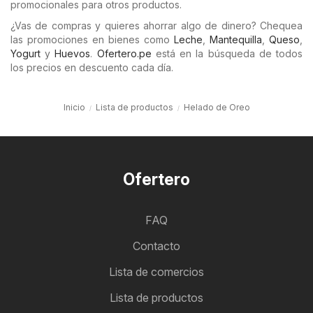
promocionales para otros productos.
¿Vas de compras y quieres ahorrar algo de dinero? Chequea
las promociones en bienes como
Leche
,
Mantequilla
,
Queso
,
Yogurt
y
Huevos
.
Ofertero.pe
está en la búsqueda de todos
los precios en descuento cada día.
Inicio
Lista de productos
Helado de Oreo
Ofertero
FAQ
Contacto
Lista de comercios
Lista de productos