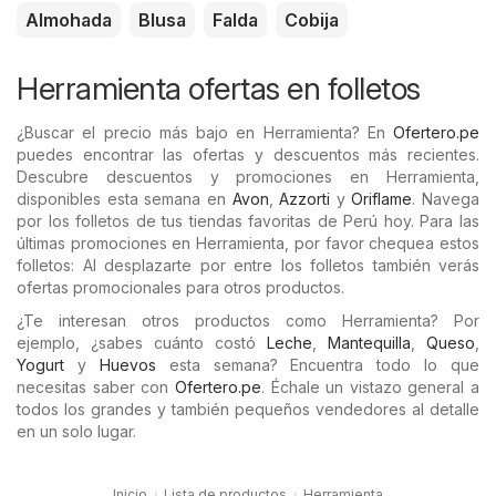
Almohada
Blusa
Falda
Cobija
Herramienta ofertas en folletos
¿Buscar el precio más bajo en Herramienta? En
Ofertero.pe
puedes encontrar las ofertas y descuentos más recientes.
Descubre descuentos y promociones en Herramienta,
disponibles esta semana en
Avon
,
Azzorti
y
Oriflame
. Navega
por los folletos de tus tiendas favoritas de Perú hoy. Para las
últimas promociones en Herramienta, por favor chequea estos
folletos: Al desplazarte por entre los folletos también verás
ofertas promocionales para otros productos.
¿Te interesan otros productos como Herramienta? Por
ejemplo, ¿sabes cuánto costó
Leche
,
Mantequilla
,
Queso
,
Yogurt
y
Huevos
esta semana? Encuentra todo lo que
necesitas saber con
Ofertero.pe
. Échale un vistazo general a
todos los grandes y también pequeños vendedores al detalle
en un solo lugar.
Inicio
Lista de productos
Herramienta