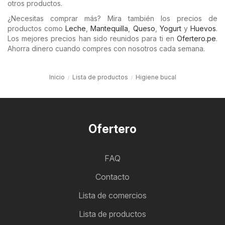
otros productos.
¿Necesitas comprar más? Mira también los precios de
productos como
Leche
,
Mantequilla
,
Queso
,
Yogurt
y
Huevos
.
Los mejores precios han sido reunidos para ti en
Ofertero.pe
.
Ahorra dinero cuando compres con nosotros cada semana.
Inicio
Lista de productos
Higiene bucal
Ofertero
FAQ
Contacto
Lista de comercios
Lista de productos