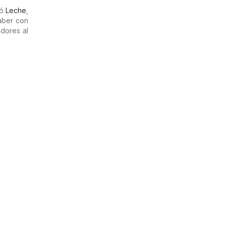
tó
Leche
,
aber con
dores al