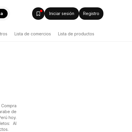
ca
Iniciar sesión
Registro
tros
Lista de comercios
Lista de productos
. Compra
arabe de
Perú hoy.
etos: Al
ctos.