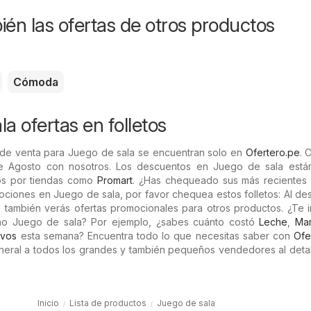
ién las ofertas de otros productos
Cómoda
a ofertas en folletos
 de venta para Juego de sala se encuentran solo en
Ofertero.pe
. 
e Agosto con nosotros. Los descuentos en Juego de sala está
os por tiendas como
Promart
. ¿Has chequeado sus más recientes f
mociones en Juego de sala, por favor chequea estos folletos: Al de
os también verás ofertas promocionales para otros productos. ¿Te 
mo Juego de sala? Por ejemplo, ¿sabes cuánto costó
Leche
,
Man
vos
esta semana? Encuentra todo lo que necesitas saber con
Ofe
neral a todos los grandes y también pequeños vendedores al detal
Inicio
Lista de productos
Juego de sala