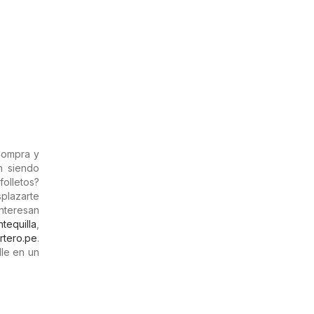
Compra y
n siendo
olletos?
splazarte
interesan
tequilla
,
rtero.pe
.
le en un