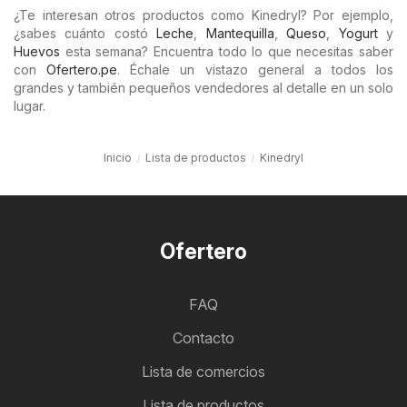
¿Te interesan otros productos como Kinedryl? Por ejemplo,
¿sabes cuánto costó
Leche
,
Mantequilla
,
Queso
,
Yogurt
y
Huevos
esta semana? Encuentra todo lo que necesitas saber
con
Ofertero.pe
. Échale un vistazo general a todos los
grandes y también pequeños vendedores al detalle en un solo
lugar.
Inicio
Lista de productos
Kinedryl
Ofertero
FAQ
Contacto
Lista de comercios
Lista de productos